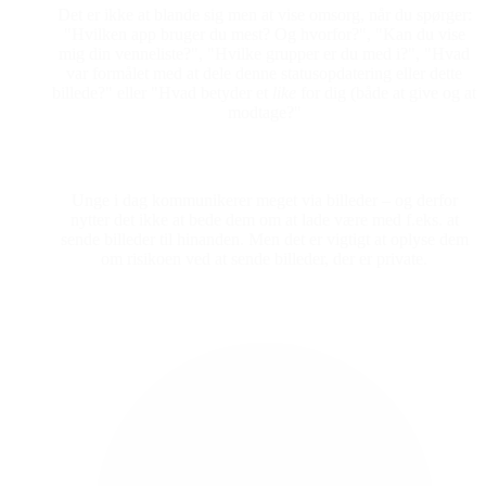
Det er ikke at blande sig men at vise omsorg, når du spørger:
"Hvilken app bruger du mest? Og hvorfor?", "Kan du vise
mig din venneliste?", "Hvilke grupper er du med i?", "Hvad
var formålet med at dele denne statusopdatering eller dette
billede?" eller "Hvad betyder et
like
for dig (både at give og at
modtage?"
Unge i dag kommunikerer meget via billeder – og derfor
nytter det ikke at bede dem om at lade være med f.eks. at
sende billeder til hinanden. Men det er vigtigt at oplyse dem
om risikoen ved at sende billeder, der er private.